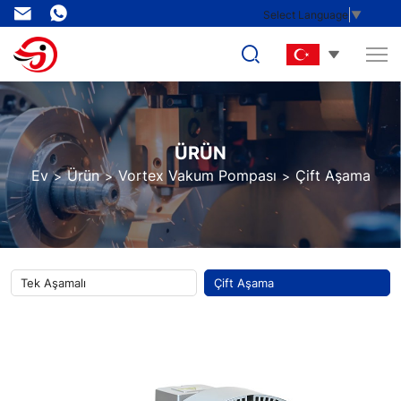
yüksek
Select Language
▼
hacimli
hava
üfleyici
ÜRÜN
Ev
Ürün
Vortex Vakum Pompası
Çift Aşama
Tek Aşamalı
Çift Aşama