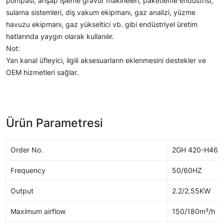
pompası, ahşap işleme gravür makineleri, paketleme endüstrisi,
sulama sistemleri, diş vakum ekipmanı, gaz analizi, yüzme
havuzu ekipmanı, gaz yükseltici vb. gibi endüstriyel üretim
hatlarında yaygın olarak kullanılır.
Not:
Yan kanal üfleyici, ilgili aksesuarların eklenmesini destekler ve
OEM hizmetleri sağlar.
Ürün Parametresi
Order No.
2GH 420-H46
Frequency
50/60HZ
Output
2.2/2.55KW
Maximum airflow
150/180m³/h