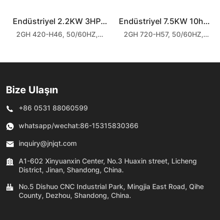
Endüstriyel 2.2KW 3HP
Endüstriyel 7.5KW 10hp
2GH 420-H46, 50/60HZ,
2GH 720-H57, 50/60HZ,
2GH 420-H46 Halka
2GH 720-H57 Halka
koruma sınıfı IP54 motorunu
koruma sınıfı IP54 motorunu
Üfleyici
Üfleyici
benimser, ağaç işleme gravür
benimser, ağaç işleme gravür
makinesi, endüstriyel elektrikli
makinesi, endüstriyel elektrikli
süpürge, lazer yazıcı ve diğer
süpürge, lazer yazıcı ve diğer
Bize Ulaşın
endüstrilerde yaygın olarak
endüstrilerde yaygın olarak
kullanılır.
kullanılır.
+86 0531 88060599
whatsapp/wechat:
86-15315830366
inquiry@jnjqt.com
A1-602 Xinyuanxin Center, No.3 Huaxin street, Licheng
District, Jinan, Shandong, China.
No.5 Dishuo CNC Industrial Park, Mingjia East Road, Qihe
County, Dezhou, Shandong, China.