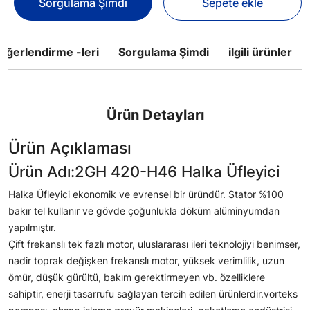
Sorgulama Şimdi
Sepete ekle
eğerlendirme -leri
Sorgulama Şimdi
ilgili ürünler
Ürün Detayları
Ürün Açıklaması
Ürün Adı:2GH 420-H46 Halka Üfleyici
Halka Üfleyici ekonomik ve evrensel bir üründür. Stator %100
bakır tel kullanır ve gövde çoğunlukla döküm alüminyumdan
yapılmıştır.
Çift frekanslı tek fazlı motor, uluslararası ileri teknolojiyi benimser,
nadir toprak değişken frekanslı motor, yüksek verimlilik, uzun
ömür, düşük gürültü, bakım gerektirmeyen vb. özelliklere
sahiptir, enerji tasarrufu sağlayan tercih edilen ürünlerdir.vorteks