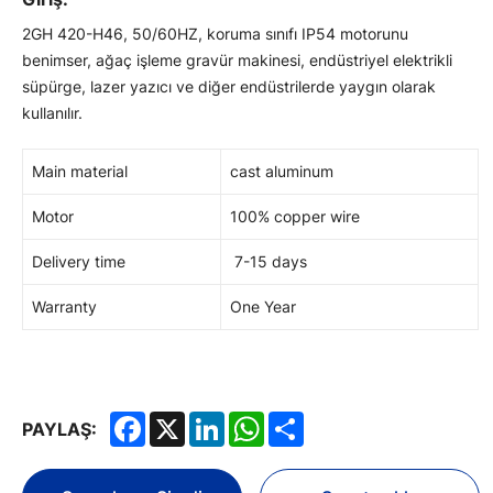
2GH 420-H46, 50/60HZ, koruma sınıfı IP54 motorunu
benimser, ağaç işleme gravür makinesi, endüstriyel elektrikli
süpürge, lazer yazıcı ve diğer endüstrilerde yaygın olarak
kullanılır.
Main material
cast aluminum
Motor
100% copper wire
Delivery time
7-15 days
Warranty
One Year
Facebook
X
LinkedIn
WhatsApp
Share
PAYLAŞ: