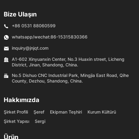
Bize Ulaşın
+86 0531 88060599
whatsapp/wechat:
86-15315830366
inquiry@jnjqt.com
A1-602 Xinyuanxin Center, No.3 Huaxin street, Licheng
District, Jinan, Shandong, China.
No.5 Dishuo CNC Industrial Park, Mingjia East Road, Qihe
County, Dezhou, Shandong, China.
Hakkımızda
Şirket Profili
Şeref
Ekipman Teşhiri
Kurum Kültürü
Şirket Yapısı
Sergi
Ürün