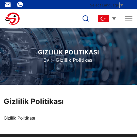
Jinan
Select Language
▼
Golden
Bridge
Precision
Machinery
GIZLILIK POLITIKASI
Co.,
Ev
Gizlilik Politikası
Ltd.
Gizlilik Politikası
Gizlilik Politikası