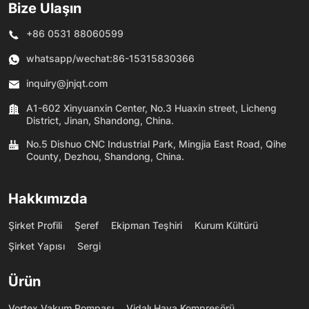
Bize Ulaşın
+86 0531 88060599
whatsapp/wechat:
86-15315830366
inquiry@jnjqt.com
A1-602 Xinyuanxin Center, No.3 Huaxin street, Licheng
District, Jinan, Shandong, China.
No.5 Dishuo CNC Industrial Park, Mingjia East Road, Qihe
County, Dezhou, Shandong, China.
Hakkımızda
Şirket Profili
Şeref
Ekipman Teşhiri
Kurum Kültürü
Şirket Yapısı
Sergi
Ürün
Vortex Vakum Pompası
Vidalı Hava Kompresörü