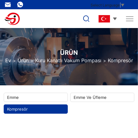
endüstriyel
Select Language
▼
kompresör
ÜRÜN
Ev
Ürün
Kuru Kanatlı Vakum Pompası
Kompresör
Emme
Emme Ve Üfleme
Kompresör